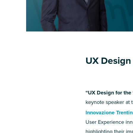
UX
Design f
“
UX
Design for the 
keynote speaker at t
Innovazione Trenti
User Experience inn
highlighting their im