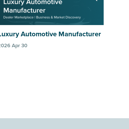
Luxury Automotive Manufacturer
Luxu
2026 Apr 30
2026 