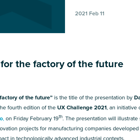
2021 Feb 11
or the factory of the future
factory of the future”
is the title of the presentation by
Da
he fourth edition of the
UX
Challenge
2021
, an initiative
th
no
,
on Friday February
19
. The presentation will illustra
ovation projects for manufacturing companies developed
pact in technologically advanced industrial contexts.