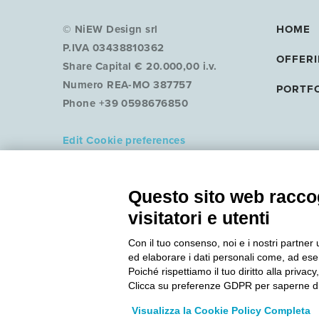
© NiEW Design srl
HOME
P.IVA 03438810362
OFFER
Share Capital € 20.000,00 i.v.
Numero REA-MO 387757
PORTF
Phone +39 0598676850
Edit Cookie preferences
COOKIE POLICY
PRIVACY POLICY
Questo sito web raccog
visitatori e utenti
Con il tuo consenso, noi e i nostri partner 
ed elaborare i dati personali come, ad esem
Poiché rispettiamo il tuo diritto alla privacy
Clicca su preferenze GDPR per saperne di
Visualizza la Cookie Policy Completa