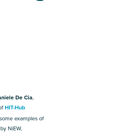
niele De Cia
,
 of
HIT-Hub
te some examples of
 by NiEW,