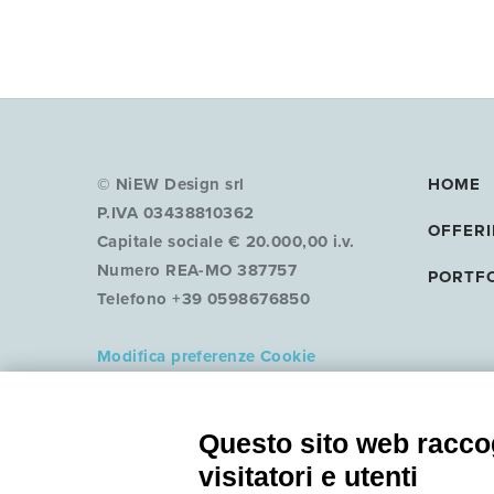
© NiEW Design srl
HOME
P.IVA 03438810362
OFFER
Capitale sociale € 20.000,00 i.v.
Numero REA-MO 387757
PORTF
Telefono +39 0598676850
Modifica preferenze Cookie
COOKIE POLICY
PRIVACY POLICY
Questo sito web raccog
visitatori e utenti