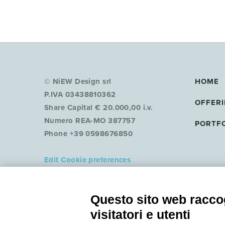
© NiEW Design srl
HOME
P.IVA 03438810362
OFFER
Share Capital € 20.000,00 i.v.
Numero REA-MO 387757
PORTF
Phone +39 0598676850
Edit Cookie preferences
COOKIE POLICY
PRIVACY POLICY
Questo sito web raccog
visitatori e utenti