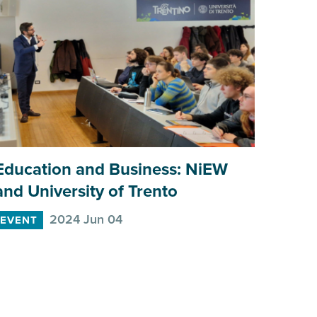
Education and Business: NiEW
Conc
and University of Trento
Goo
2024 Jun 04
EVENT
EVEN