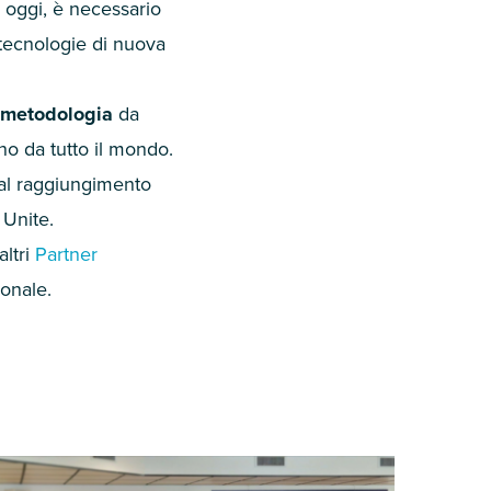
 oggi, è necessario
e tecnologie di nuova
metodologia
da
nno da tutto il mondo.
i al raggiungimento
 Unite.
altri
P
artner
onale.