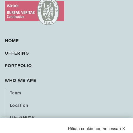
HOME
OFFERING
PORTFOLIO
WHO WE ARE
Team
Location
Life @NiEW
Rifiuta cookie non necessari ✕
Playbook