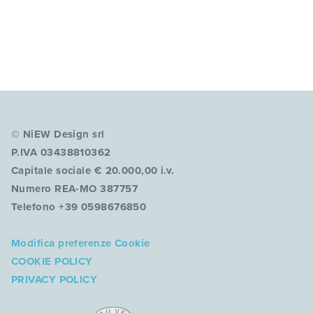
© NiEW Design srl
P.IVA 03438810362
Capitale sociale € 20.000,00 i.v.
Numero REA-MO 387757
Telefono +39 0598676850
Modifica preferenze Cookie
COOKIE POLICY
PRIVACY POLICY