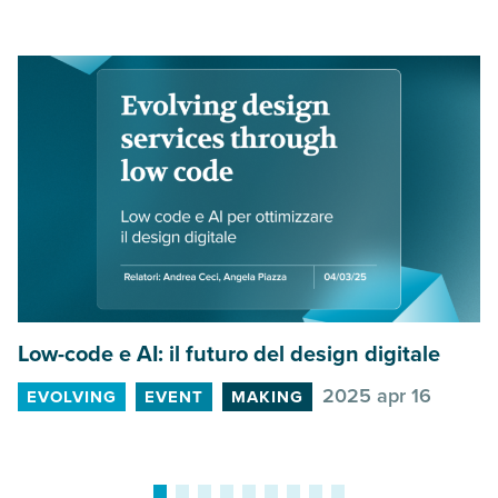
Low-code e
AI
: il futuro del design digitale
C
2025 apr 16
EVOLVING
EVENT
MAKING